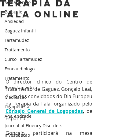
terapia da
Sónia Serrão
fala online
Balbuzie
Ansiedad
Gaguez Infantil
Tartamudez
Trattamento
Curso Tartamudez
Fonoaudiologo
Tratamiento
O director clínico do Centro de 
Recrutamento
Tratamento de Gaguez, Gonçalo Leal, 
é um dos convidados do Dia Europeu 
Medicação
da Terapia da Fala, organizado pelo
Logopedista
Consejo General de Logopedas
,
 de 
Ana Andrade
Espanha.
Journal of Fluency Disorders
Gonçalo participará na mesa 
Investigação