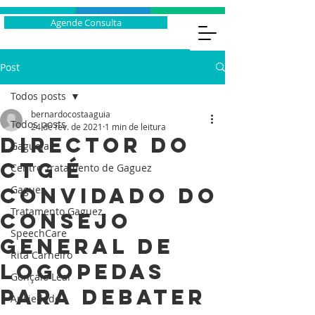
Agende Consulta
Post
Todos posts
bernardocostaaguia
Todos posts
24 de fev. de 2021
1 min de leitura
Director do
Gaguejar
CTG é
Centro Tratamento de Gaguez
convidado do
Gaguez
Tratamento Gaguez
Consejo
SpeechCare
General de
Rita Carneiro
Logopedas
Gonçalo Leal
para debater
Ansiedade