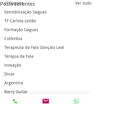
Posts recentes
CTGaguez
Ver tudo
Sensibilização Gaguez
TF Carlota Leitão
Formação Gaguez
Colômbia
Terapeuta da Fala Gonçalo Leal
Terapia da Fala
Inovação
Dicas
Argentina
Barry Guitar
Neurovida
Ecuador
Estimulación Cerebral Non Invasiva
Comentários
Centro Tratamiento de Tartamudez