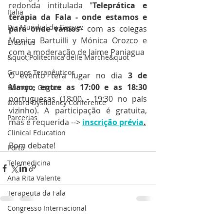
redonda intitulada "
Teleprática e 
Italia
terapia da Fala - onde estamos e 
Dia Mundial da Gaguez
para onde vamos
" com as colegas  
Monica Bartuilli y Mónica Orozco e 
Erasmus
com a moderação de Jaime Paniagua
&quot;Politecnica delle Marche&quot
Grupos Terapêuticos
O evento terá lugar no dia 
3 de 
Março, entre as 17:00 e as 18:30
Humor e Gaguez
portuguesas (18:00 - 19:30 no país 
Oxford Dysfluency Conference
vizinho). A participação é gratuita, 
Parcerias
mas é requerida --> 
inscrição prévia
.
Clinical Education
Bom debate!
Porto
Telemedicina
Ana Rita Valente
Terapeuta da Fala
Congresso Internacional