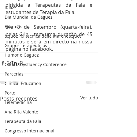
dirigida a Terapeutas da Fala e 
Italia
estudantes de Terapia da Fala.  
Dia Mundial da Gaguez
Erasmus
Dia 8 de Setembro (quarta-feira), 
pelas 21h,  tem uma duração de 45 
&quot;Politecnica delle Marche&quot
minutos e será em directo na nossa 
Grupos Terapêuticos
página no Facebook. 
Humor e Gaguez
Oxford Dysfluency Conference
Parcerias
Clinical Education
Porto
Posts recentes
Ver tudo
Telemedicina
Ana Rita Valente
Terapeuta da Fala
Congresso Internacional