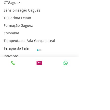
CTGaguez
Sensibilização Gaguez
TF Carlota Leitão
Formação Gaguez
Colômbia
Terapeuta da Fala Gonçalo Leal
Terapia da Fala
Inovação
Dicas
Comentários
Argentina
Barry Guitar
Neurovida
Escreva um comentário
Ecuador
O meu filho
Estimulación Cerebral Non Invasiva
começou a
gaguejar
Centro Tratamiento de Tartamudez