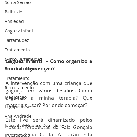
Sónia Serrão
Balbuzie
Ansiedad
Gaguez Infantil
Tartamudez
Trattamento
Curso Tartamudez
Gaguez Infantil – Como organizo a 
minha intervenção? 
Fonoaudiologo
Tratamiento
A intervenção com uma criança que 
Recrutamento
gagueja tem vários desafios. Como 
Medicação
organizo a minha terapia? Que 
materiais usar? Por onde começar?
Logopedista
Ana Andrade
Este live será dinamizado pelos 
Journal of Fluency Disorders
nossas Terapeutas da Fala Gonçalo 
Leal e Cátia Catita. A  ação está  
Investigação