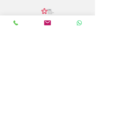
LPBNCARE LDA
Nr Registo 26987
Registos do Estabelecimento
E-1722668
E-134295
Licença de Funcionamento ERS 24575
Share
© 2017 Centro Tratamento de Gaguez