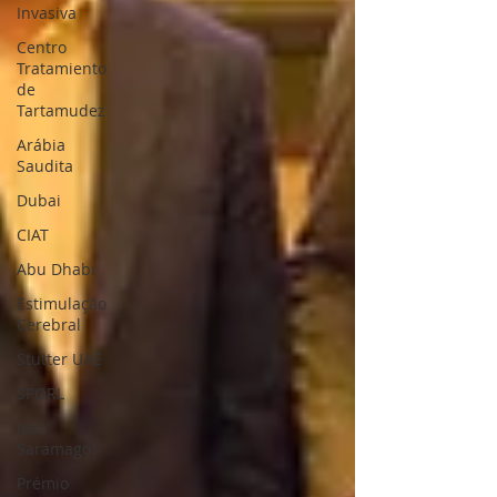
Invasiva
Centro
Tratamiento
de
Tartamudez
Arábia
Saudita
Dubai
CIAT
Abu Dhabi
Estimulação
Cerebral
Stutter UAE
SPORL
José
Saramago
Prémio