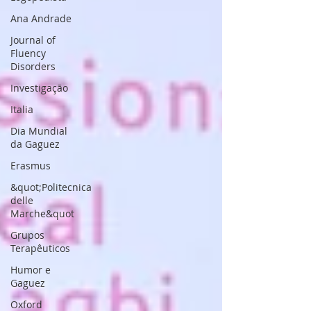
Ana Andrade
Journal of
Fluency
Disorders
Investigação
Italia
Dia Mundial
da Gaguez
Erasmus
&quot;Politecnica
delle
Marche&quot
Grupos
Terapêuticos
Humor e
Gaguez
Oxford