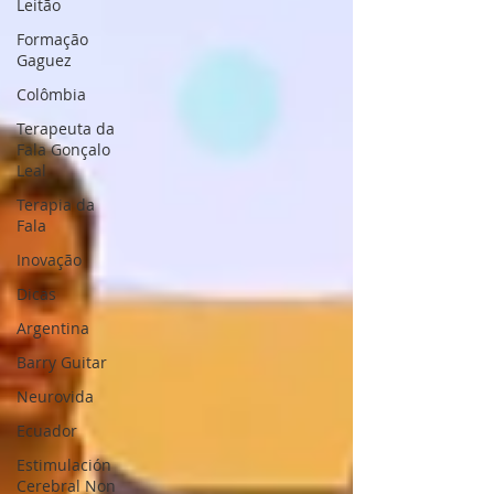
Leitão
Formação
Gaguez
Colômbia
Terapeuta da
Fala Gonçalo
Leal
Terapia da
Fala
Inovação
Dicas
Argentina
Barry Guitar
Neurovida
Ecuador
Estimulación
Cerebral Non