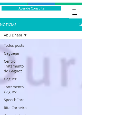
Agende Consulta
NOTICIAS
Abu Dhabi
Todos posts
Gaguejar
Centro
Tratamento
de Gaguez
Gaguez
Tratamento
Gaguez
SpeechCare
Rita Carneiro