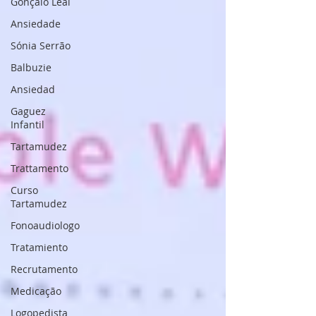
Gonçalo Leal
Ansiedade
Sónia Serrão
Balbuzie
Ansiedad
Gaguez
Infantil
Tartamudez
Trattamento
Curso
Tartamudez
Fonoaudiologo
Tratamiento
Recrutamento
Medicação
Logopedista