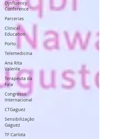
Dysfluency
Conference
Parcerias
Clinical
Education
Porto
Telemedicina
Ana Rita
Valente
Terapeuta da
Fala
Congresso
Internacional
CTGaguez
Sensibilização
Gaguez
TF Carlota