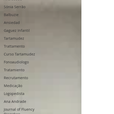
Sónia Serrão
Balbuzie
Ansiedad
Gaguez Infantil
Tartamudez
Trattamento
Curso Tartamudez
Fonoaudiologo
Tratamiento
Recrutamento
Medicação
Logopedista
Ana Andrade
Journal of Fluency