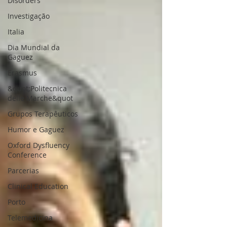
Disorders
Investigação
Italia
Dia Mundial da
Gaguez
Erasmus
&quot;Politecnica
delle Marche&quot
Grupos Terapêuticos
Humor e Gaguez
Oxford Dysfluency
Conference
Parcerias
Clinical Education
Porto
Telemedicina