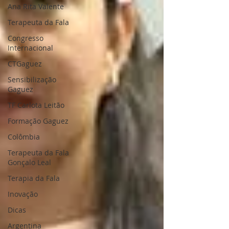
Ana Rita Valente
Terapeuta da Fala
Congresso
Internacional
CTGaguez
Sensibilização
Gaguez
TF Carlota Leitão
Formação Gaguez
Colômbia
Terapeuta da Fala
Gonçalo Leal
Terapia da Fala
Inovação
Dicas
Argentina