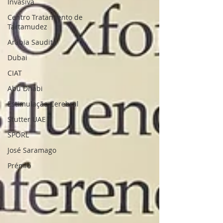
Invasiva
Centro Tratamiento de
Tartamudez
Arábia Saudita
Dubai
CIAT
Abu Dhabi
Estimulação Cerebral
Stutter UAE
SPORL
José Saramago
Prémio