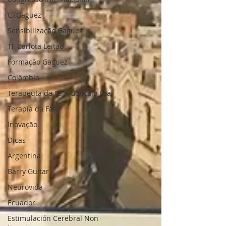
CTGaguez
Sensibilização Gaguez
TF Carlota Leitão
Formação Gaguez
Colômbia
Terapeuta da Fala Gonçalo Leal
Terapia da Fala
Inovação
Dicas
Argentina
Barry Guitar
Neurovida
Ecuador
Estimulación Cerebral Non