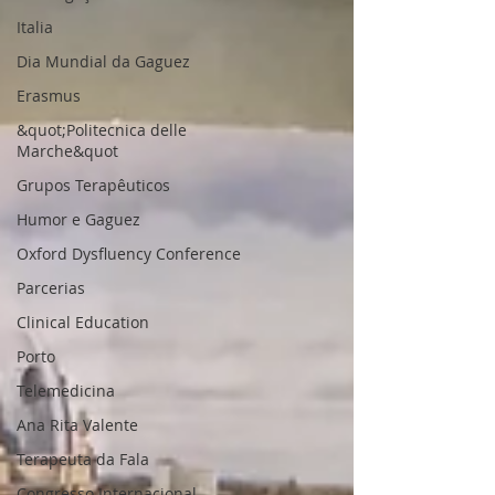
Italia
Dia Mundial da Gaguez
Erasmus
&quot;Politecnica delle
Marche&quot
Grupos Terapêuticos
Humor e Gaguez
Oxford Dysfluency Conference
Parcerias
Clinical Education
Porto
Telemedicina
Ana Rita Valente
Terapeuta da Fala
Congresso Internacional