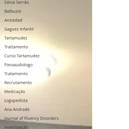
Sónia Serrão
Balbuzie
Ansiedad
Gaguez Infantil
Tartamudez
Trattamento
Curso Tartamudez
Fonoaudiologo
Tratamiento
Recrutamento
Medicação
Logopedista
Ana Andrade
Journal of Fluency Disorders
Investigação