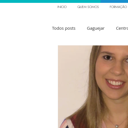
INICIO
QUEM SOMOS
FORMAÇÃO
Todos posts
Gaguejar
Centr
Rita Carneiro
Gonçalo Leal
Tartamudez
Trattamento
Medicação
Logopedista
Dia Mundial da Gaguez
Era