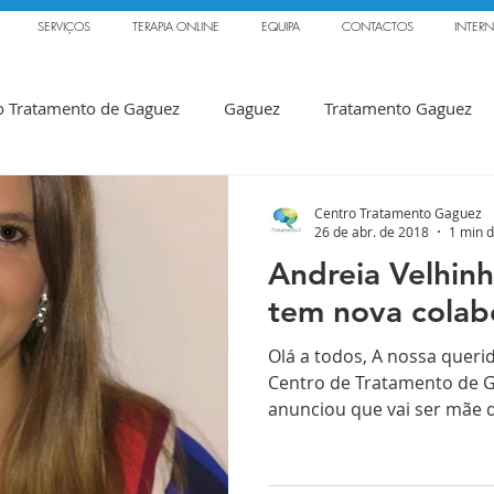
SERVIÇOS
TERAPIA ONLINE
EQUIPA
CONTACTOS
INTER
o Tratamento de Gaguez
Gaguez
Tratamento Gaguez
Ansiedade
Sónia Serrão
Balbuzie
Ansiedad
Centro Tratamento Gaguez
26 de abr. de 2018
1 min d
Andreia Velhin
Curso Tartamudez
Fonoaudiologo
Tratamiento
tem nova colab
Olá a todos, A nossa queri
Ana Andrade
Journal of Fluency Disorders
Investigaç
Centro de Tratamento de G
anunciou que vai ser mãe 
smus
&quot;Politecnica delle Marche&quot
Grupos Ter