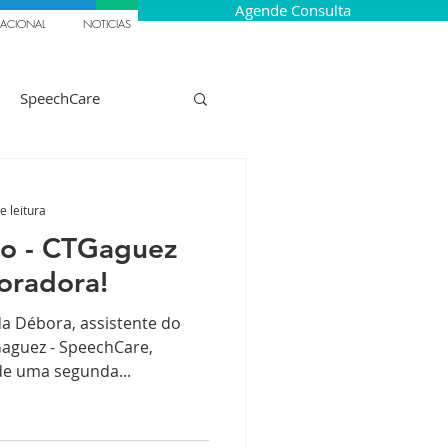
Agende Consulta
NACIONAL
NOTICIAS
SpeechCare
Gaguez Infantil
e leitura
ho - CTGaguez
Recrutamento
oradora!
da Débora, assistente do
ão
Italia
aguez - SpeechCare,
de uma segunda...
apêuticos