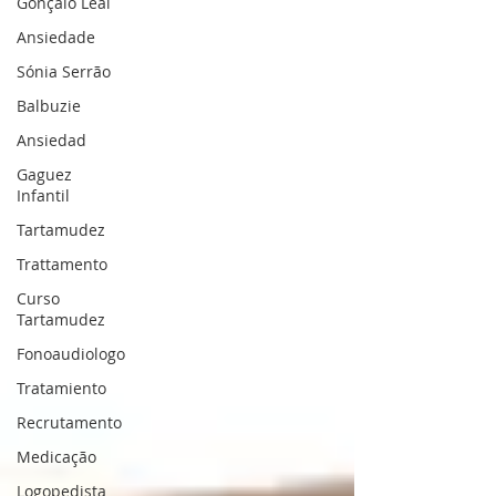
Gonçalo Leal
Ansiedade
Sónia Serrão
Balbuzie
Ansiedad
Gaguez
Infantil
Tartamudez
Trattamento
Curso
Tartamudez
Fonoaudiologo
Tratamiento
Recrutamento
Medicação
Logopedista