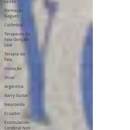
Leitão
Formação
Gaguez
Colômbia
Terapeuta da
Fala Gonçalo
Leal
Terapia da
Fala
Inovação
Dicas
Argentina
Barry Guitar
Neurovida
Ecuador
Estimulación
Cerebral Non