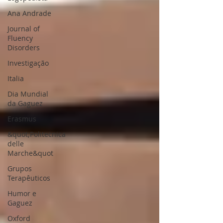
Ana Andrade
Journal of
Fluency
Disorders
Investigação
Italia
Dia Mundial
da Gaguez
Erasmus
&quot;Politecnica
delle
Marche&quot
Grupos
Terapêuticos
Humor e
Gaguez
Oxford