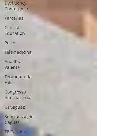
Dysfluency
Conference
Parcerias
Clinical
Education
Porto
Telemedicina
Ana Rita
Valente
Terapeuta da
Fala
Congresso
Internacional
CTGaguez
Sensibilização
Gaguez
TF Carlota