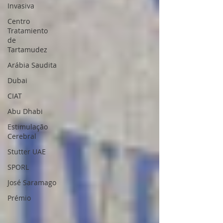
Invasiva
Centro
Tratamiento
de
Tartamudez
Arábia Saudita
Dubai
CIAT
Abu Dhabi
Estimulação
Cerebral
Stutter UAE
SPORL
José Saramago
Prémio