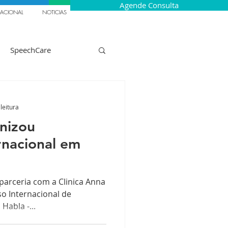
Agende Consulta
NACIONAL
NOTICIAS
SpeechCare
Gaguez Infantil
leitura
nizou
Recrutamento
rnacional em
ão
Italia
arceria com a Clinica Anna
so Internacional de
Habla -...
apêuticos