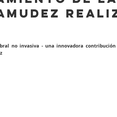
amudez reali
fluency Conference
bral no invasiva - una innovadora contribución 
z