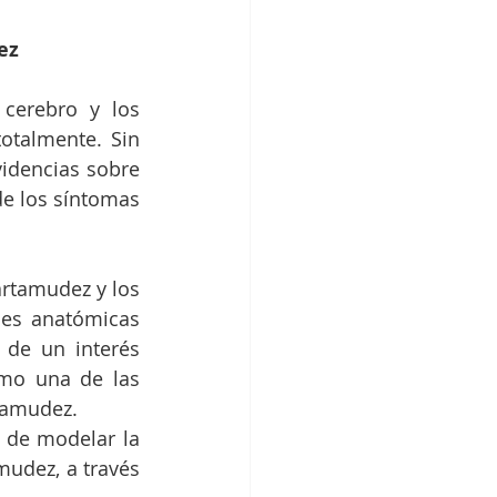
ez
cerebro y los 
otalmente. Sin 
idencias sobre 
e los síntomas 
artamudez y los 
nes anatómicas 
de un interés 
mo una de las 
tamudez.
 de modelar la 
mudez, a través 