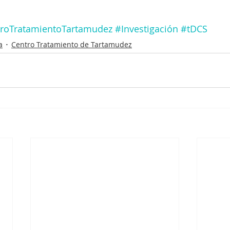
roTratamientoTartamudez
#Investigación
#tDCS
a
Centro Tratamiento de Tartamudez