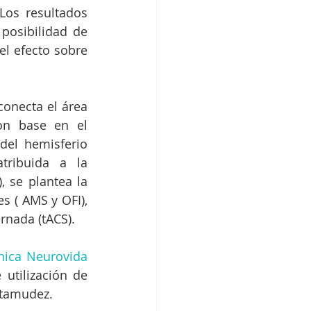
Los resultados 
posibilidad de 
l efecto sobre 
conecta el área 
on base en el 
del hemisferio 
ribuida a la 
 se plantea la 
 ( AMS y OFI), 
rnada (tACS).
ínica Neurovida
utilización de 
artamudez.