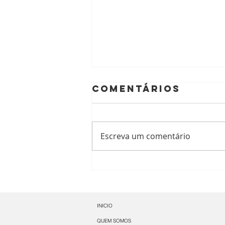
Comentários
Escreva um comentário
Ecuador -
Centro
Tratamiento de
Tartamudez
INICIO
forma
QUEM SOMOS