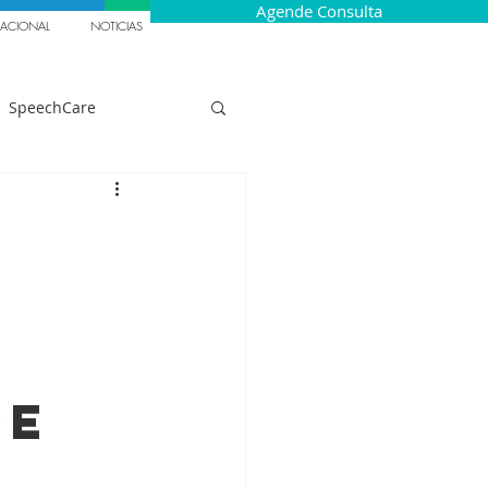
Agende Consulta
NACIONAL
NOTICIAS
SpeechCare
Gaguez Infantil
ecrutamento
Italia
de
êuticos
a