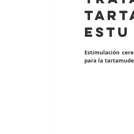
Tart
Humor e Gaguez
Oxford Dys
estu
Estimulación cere
para la tartamude