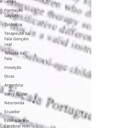
Leitão
Formação
Gaguez
Colômbia
Terapeuta da
Fala Gonçalo
Leal
Terapia da
Fala
Inovação
Dicas
Argentina
Barry Guitar
Neurovida
Ecuador
Estimulación
Cerebral Non