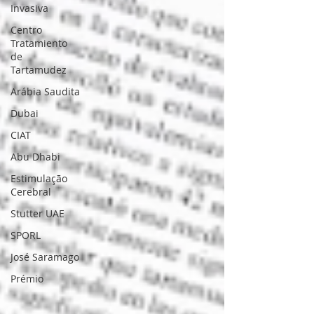
Invasiva
Centro
Tratamiento
de
Tartamudez
Arábia Saudita
Dubai
CIAT
Abu Dhabi
Estimulação
Cerebral
Stutter UAE
SPORL
José Saramago
Prémio