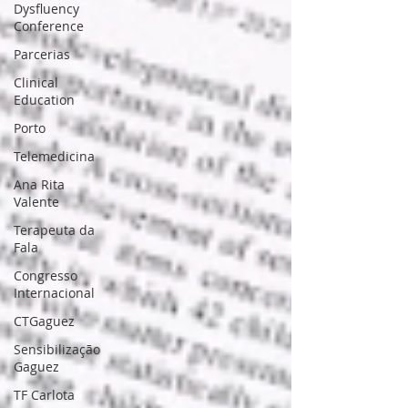
Dysfluency
Conference
Parcerias
Clinical
Education
Porto
Telemedicina
Ana Rita
Valente
Terapeuta da
Fala
Congresso
Internacional
CTGaguez
Sensibilização
Gaguez
TF Carlota