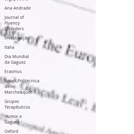
Ana Andrade
Journal of
Fluency
Disorders
Investigação
Italia
Dia Mundial
da Gaguez
Erasmus
&quot;Politecnica
delle
Marche&quot
Grupos
Terapêuticos
Humor e
Gaguez
Oxford