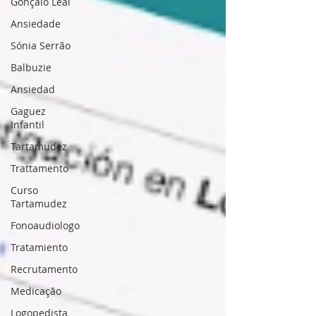
Gonçalo Leal
Ansiedade
Sónia Serrão
Balbuzie
Ansiedad
Gaguez
Infantil
Tartamudez
Trattamento
Curso
Tartamudez
Fonoaudiologo
Tratamiento
Recrutamento
Medicação
Logopedista