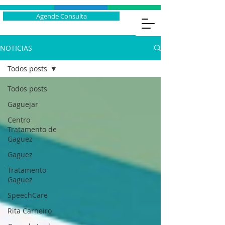
Agende Consulta
NOTICIAS
Todos posts
Todos posts
Gaguejar
Centro
Tratamento de
Gaguez
Gaguez
Tratamento
Gaguez
SpeechCare
Rita Carneiro