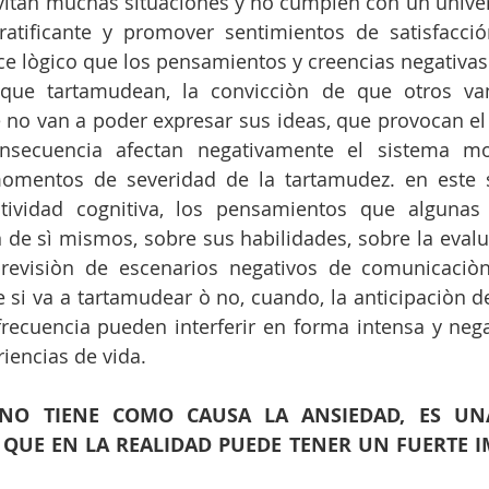
itan muchas situaciones y no cumplen con un univer
atificante y promover sentimientos de satisfacción
e lògico que los pensamientos y creencias negativas
que tartamudean, la convicciòn de que otros van
 no van a poder expresar sus ideas, que provocan el
secuencia afectan negativamente el sistema mot
mentos de severidad de la tartamudez. en este s
ctividad cognitiva, los pensamientos que algunas
de sì mismos, sobre sus habilidades, sobre la evalua
previsiòn de escenarios negativos de comunicaciòn 
e si va a tartamudear ò no, cuando, la anticipaciòn 
recuencia pueden interferir en forma intensa y negat
riencias de vida.
NO TIENE COMO CAUSA LA ANSIEDAD, ES UNA
QUE EN LA REALIDAD PUEDE TENER UN FUERTE IM