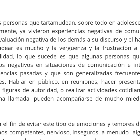
s personas que tartamudean, sobre todo en adolescen
ente, ya vivieron experiencias negativas de comuni
valuación negativa de los demás a su discurso y el hab
udear es mucho y la vergüenza y la frustración a
alidad, lo que sucede es que algunas personas qu
s negativos en situaciones de comunicaciòn e inter
rencias pasadas y que son generalizadas frecuente
es. Hablar en pùblico, en reuniones, hacer presenta
figuras de autoridad, o realizar actividades cotidia
na llamada, pueden acompañarse de mucho miedo,
n el fin de evitar este tipo de emociones y temores de
s competentes, nervioso, inseguros, a menudo  alg