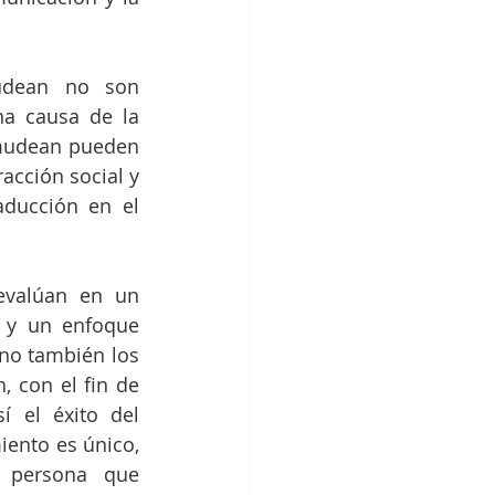
edad.                                                     
udean no son 
a causa de la 
mudean pueden 
cción social y 
ducción en el 
a al órgano de la palabra, lo que hace más difícil hablar .                                              
evalúan en un 
 y un enfoque 
no también los 
 con el fin de 
 el éxito del 
ento es único, 
 persona que 