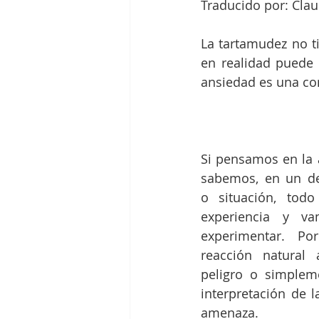
Traducido por: Clau
Humor e Gaguez
Oxford Dys
La tartamudez no t
en realidad puede t
ansiedad es una co
Si pensamos en la 
sabemos, en un d
o situación, todo
experiencia y va
experimentar. Po
reacción natural
peligro o simpleme
interpretación de 
amenaza.