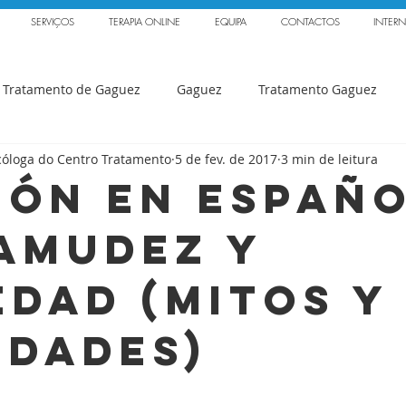
SERVIÇOS
TERAPIA ONLINE
EQUIPA
CONTACTOS
INTER
 Tratamento de Gaguez
Gaguez
Tratamento Gaguez
icóloga do Centro Tratamento
5 de fev. de 2017
3 min de leitura
Ansiedade
Sónia Serrão
Balbuzie
Ansiedad
ión en Españo
amudez y
Curso Tartamudez
Fonoaudiologo
Tratamiento
R
edad (Mitos y
Ana Andrade
Journal of Fluency Disorders
Investigação
idades)
smus
&quot;Politecnica delle Marche&quot
Grupos Terap