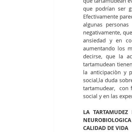
que tartamudean ev
que podrían ser gr
Efectivamente parec
algunas personas 
negativamente, que
ansiedad y en con
aumentando los mo
decirse, que la a
tartamudean tienen 
la anticipaciòn y 
social,la duda sobr
tartamudear,  con f
social y en las expe
LA TARTAMUDEZ 
NEUROBIOLOGICA 
CALIDAD DE VIDA 