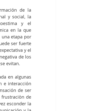
rmación de la 
l y social, la 
oestima y el 
mica en la que 
 una etapa por 
uede ser fuerte 
pectativa y el 
negativa de los 
demás, muchas experiencias y oportunidades se pierden, muchas cosas se evitan.                             
ada en algunas 
 e interacción 
nsación de ser 
frustraciòn de 
vez esconder la 
nicación y la 