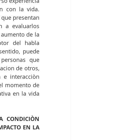
so experiencia 
 con la vida. 
 que presentan 
 a evaluarlos 
 aumento de la 
or del habla 
entido, puede 
 personas que 
cion de otros, 
e interacciòn 
del momento de 
iva en la vida 
 CONDICIÒN 
PACTO EN LA 