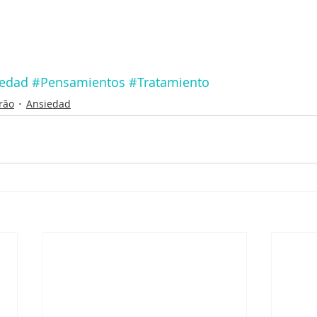
edad
#Pensamientos
#Tratamiento
rão
Ansiedad