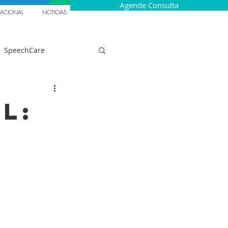
Agende Consulta
NACIONAL
NOTICIAS
SpeechCare
Gaguez Infantil
l:
ecrutamento
Italia
êuticos