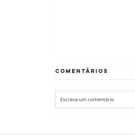
Comentários
Escreva um comentário
Tartamudez -
Estimulación
Cerebral Non