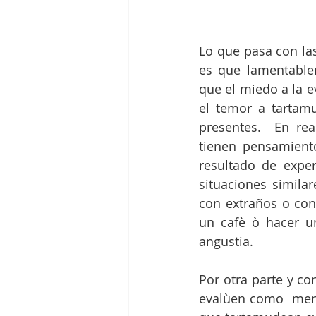
Lo que pasa con la
es que lamentablem
que el miedo a la e
el temor a tartam
presentes.  En re
tienen pensamiento
resultado de expe
situaciones similar
con extraños o con 
un cafè ò hacer u
angustia.
Por otra parte y co
evalùen como  meno