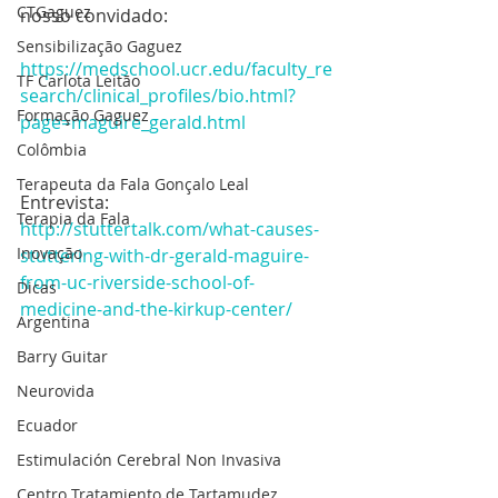
CTGaguez
nosso convidado:
Sensibilização Gaguez
https://medschool.ucr.edu/faculty_re
TF Carlota Leitão
search/clinical_profiles/bio.html?
Formação Gaguez
page=maguire_gerald.html
Colômbia
Terapeuta da Fala Gonçalo Leal
Entrevista:  
Terapia da Fala
http://stuttertalk.com/what-causes-
Inovação
stuttering-with-dr-gerald-maguire-
from-uc-riverside-school-of-
Dicas
medicine-and-the-kirkup-center/
Argentina
Barry Guitar
Neurovida
Ecuador
Estimulación Cerebral Non Invasiva
Centro Tratamiento de Tartamudez