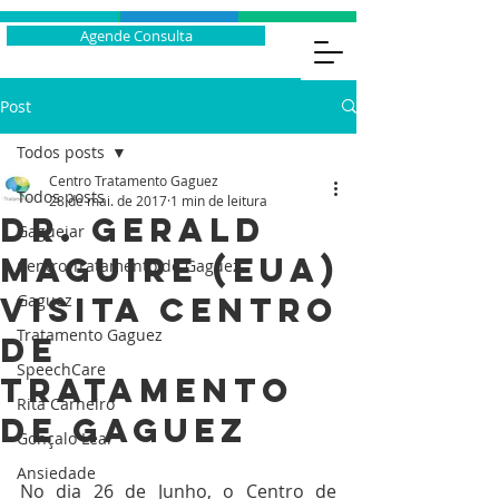
Agende Consulta
Post
Todos posts
Centro Tratamento Gaguez
Todos posts
28 de mai. de 2017
1 min de leitura
Dr. Gerald
Gaguejar
Maguire (EUA)
Centro Tratamento de Gaguez
visita Centro
Gaguez
Tratamento Gaguez
de
SpeechCare
Tratamento
Rita Carneiro
de Gaguez
Gonçalo Leal
Ansiedade
No dia 26 de Junho, o Centro de 