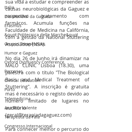
sua vida a estudar e compreender as 
Italia
causas neurobiológicas da Gaguez e 
respectivo tratamento com 
Dia Mundial da Gaguez
farmácos. Acumula funções na 
Erasmus
Faculdade de Medicina na Califórnia, 
&quot;Politecnica delle Marche&quot
com a gestão da National Stuttering 
Association (NSA).
Grupos Terapêuticos
Humor e Gaguez
No dia 26 de Junho irá dinamizar na 
Oxford Dysfluency Conference
MALO CLINIC Lisboa (18.30), uma 
Parcerias
palestra com o título "The Biological 
Basis and Medical Treatment of 
Clinical Education
Stuttering". A inscrição é gratuita 
Porto
mas é necessário o registo devido ao 
Telemedicina
número limitado de lugares no 
auditório 
Ana Rita Valente
(geral@terapiadagaguez.com)
Terapeuta da Fala
Congresso Internacional
Para conhecer melhor o percurso do 