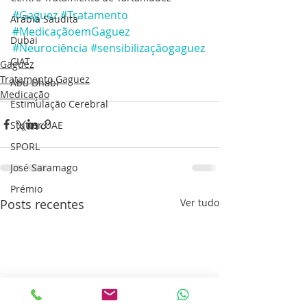
#Gaguez
#Tratamento
Arábia Saudita
#MedicaçãoemGaguez
Dubai
#Neurociência
#sensibilizaçãogaguez
CIAT
Gaguez
Tratamento Gaguez
Abu Dhabi
Medicação
Estimulação Cerebral
Stutter UAE
SPORL
José Saramago
Prémio
Posts recentes
Ver tudo