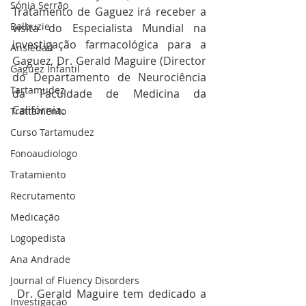
Sónia Serrão
Tratamento de Gaguez irá receber a 
Balbuzie
visita do Especialista Mundial na 
investigação farmacológica para a 
Ansiedad
Gaguez, Dr. Gerald Maguire (Director 
Gaguez Infantil
do Departamento de Neurociência 
Tartamudez
da Faculdade de Medicina da 
Califórnia.
Trattamento
Curso Tartamudez
Fonoaudiologo
Tratamiento
Recrutamento
Medicação
Logopedista
Ana Andrade
Journal of Fluency Disorders
 Dr. Gerald Maguire tem dedicado a 
Investigação