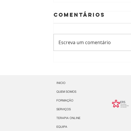
Comentários
Escreva um comentário
Reconheciment
Internacional:
Terapeuta da
Fala Gonçalo
INICIO
Leal (CTGaguez
QUEM SOMOS
Recebe
FORMAÇÃO
Prestigiado
SERVIÇOS
Prémio da
TERAPIA ONLINE
Associação
Argentina de
EQUIPA