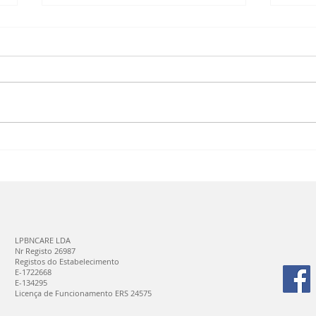
Gonçalo Leal,
o
Director
Clínico CTG, é
SP
orador
pa
convidado de
)
da
seminário na
Po
LPBNCARE LDA
Univ. do Chile:
Nr Registo 26987
Ot
Registos do Estabelecimento
14-15 de Maio
E-1722668
E-134295
Licença de Funcionamento ERS 24575