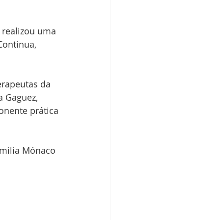
 realizou uma 
ontinua, 
erapeutas da 
a Gaguez, 
onente prática 
Emilia Mónaco 