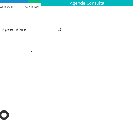
Agende Consulta
NACIONAL
NOTICIAS
SpeechCare
Gaguez Infantil
ecrutamento
Italia
ão
êuticos