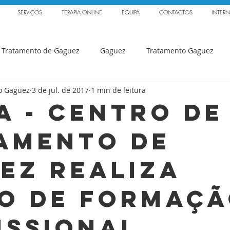
SERVIÇOS
TERAPIA ONLINE
EQUIPA
CONTACTOS
INTER
 Tratamento de Gaguez
Gaguez
Tratamento Gaguez
o Gaguez
3 de jul. de 2017
1 min de leitura
Ansiedade
Sónia Serrão
Balbuzie
Ansiedad
ia - Centro de
amento de
Curso Tartamudez
Fonoaudiologo
Tratamiento
R
ez realiza
Ana Andrade
Journal of Fluency Disorders
Investigação
o de formaç
smus
&quot;Politecnica delle Marche&quot
Grupos Terap
issional.