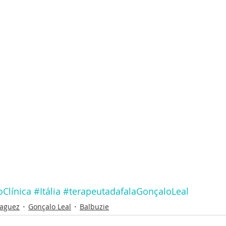
Clínica
#Itália
#terapeutadafalaGonçaloLeal
Gaguez
Gonçalo Leal
Balbuzie