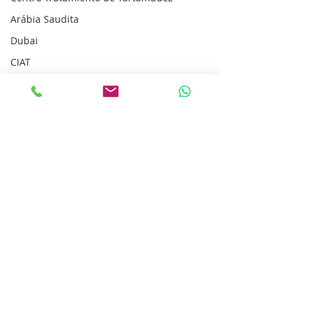
Arábia Saudita
Dubai
CIAT
Abu Dhabi
Estimulação Cerebral
Stutter UAE
SPORL
José Saramago
Prémio
Comentários
Escreva um comentário
Gonçalo
Leal,
Director
Clínico CTG,