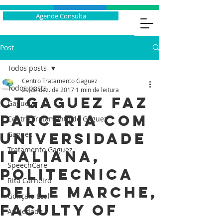
Agende Consulta
Post
Todos posts
Centro Tratamento Gaguez
Todos posts
29 de dez. de 2017
1 min de leitura
CTGaguez faz
Gaguejar
parceria com
Centro Tratamento de Gaguez
Universidade
Gaguez
Tratamento Gaguez
Italiana,
SpeechCare
Politecnica
Rita Carneiro
delle Marche,
Gonçalo Leal
Faculty of
Ansiedade