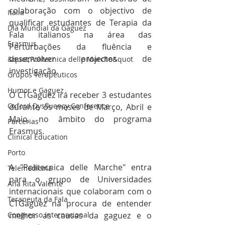
colaboração com o objectivo de 
Italia
qualificar estudantes de Terapia da 
Dia Mundial da Gaguez
Fala italianos na área das 
Erasmus
Perturbações da fluência e 
desenvolver projectos de 
&quot;Politecnica delle Marche&quot
investigação.
Grupos Terapêuticos
Humor e Gaguez
O CTGaguez irá receber 3 estudantes 
Oxford Dysfluency Conference
durante os meses de Março, Abril e 
Maio, no âmbito do programa 
Parcerias
Erasmus.
Clinical Education
Porto
A "Politecnica delle Marche" entra 
Telemedicina
para o grupo de Universidades 
Ana Rita Valente
internacionais que colaboram com o 
Terapeuta da Fala
CTGaguez na procura de entender 
Congresso Internacional
melhor as causas da gaguez e o 