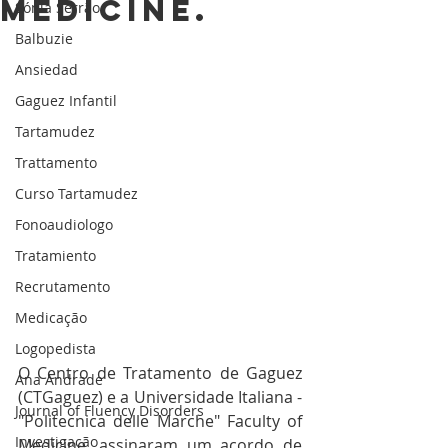
Medicine.
Sónia Serrão
Balbuzie
Ansiedad
Gaguez Infantil
Tartamudez
Trattamento
Curso Tartamudez
Fonoaudiologo
Tratamiento
Recrutamento
Medicação
Logopedista
O Centro de Tratamento de Gaguez 
Ana Andrade
(CTGaguez) e a Universidade Italiana - 
Journal of Fluency Disorders
"Politecnica delle Marche" Faculty of 
Investigação
Medicine, assinaram um acordo de 