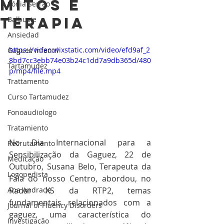
mitos e
Sónia Serrão
terapia
Balbuzie
Ansiedad
https://video.wixstatic.com/video/efd9af_2
Gaguez Infantil
8bd7cc3ebb74e03b24c1dd7a9db365d/480
Tartamudez
p/mp4/file.mp4
Trattamento
Curso Tartamudez
Fonoaudiologo
Tratamiento
No Dia Internacional para a 
Recrutamento
Sensibilização da Gaguez, 22 de 
Medicação
Outubro, Susana Belo, Terapeuta da 
Logopedista
Fala do nosso Centro, 
abordou, no 
Radar XS da RTP2, temas 
Ana Andrade
fundamentais relacionados com a 
Journal of Fluency Disorders
gaguez, uma característica do 
Investigação