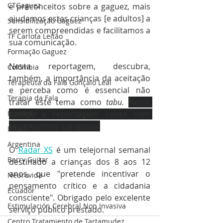
CTGaguez
e preconceitos sobre a gaguez, mais 
ajudamos estas crianças [e adultos] a 
Sensibilização Gaguez
serem compreendidas e facilitamos a 
TF Carlota Leitão
sua comunicação.
Formação Gaguez
Nesta reportagem, descubra, 
Colômbia
também, a importância da aceitação 
Terapeuta da Fala Gonçalo Leal
e perceba como é essencial não 
Terapia da Fala
tratar este tema como 
tabu. 
Neste 
ponto, a reportagem conta com 
Inovação
testemunhos corajosos.
Dicas
Argentina
O 
Radar XS
 é um telejornal semanal 
Barry Guitar
destinado a crianças dos 8 aos 12 
anos, que "pretende incentivar o 
Neurovida
pensamento crítico e a cidadania 
Ecuador
consciente". Obrigado pelo excelente 
Estimulación Cerebral Non Invasiva
serviço público prestado.
Centro Tratamiento de Tartamudez