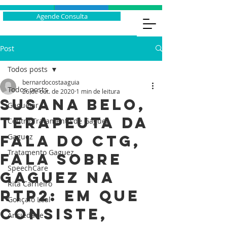
Agende Consulta
Post
Todos posts
bernardocostaaguia
Todos posts
26 de out. de 2020
1 min de leitura
Susana Belo,
Gaguejar
Terapeuta da
Centro Tratamento de Gaguez
Fala do CTG,
Gaguez
Tratamento Gaguez
fala sobre
SpeechCare
gaguez na
Rita Carneiro
RTP2: em que
Gonçalo Leal
consiste,
Ansiedade