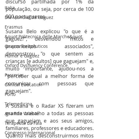
discurso partilhada por 1% da 
Italia
população, ou seja, por cerca de 100 
000 portugueses. 
Dia Mundial da Gaguez
Erasmus
Susana Belo explicou "o que é a 
&quot;Politecnica delle Marche&quot
gaguez?", desvendou "mitos e 
preconceitos associados",  
Grupos Terapêuticos
demonstrou "o que sentem as 
Humor e Gaguez
crianças [e adultos] que gaguejam" e, 
Oxford Dysfluency Conference
muito importante, ajudou-nos a 
Parcerias
"perceber qual a melhor forma de 
comunicar com pessoas que 
Clinical Education
gaguejam".
Porto
Telemedicina
A Susana e o Radar XS fizeram um 
grande trabalho a todas as pessoas 
Ana Rita Valente
que gaguejam e aos seus amigos, 
Terapeuta da Fala
familiares, professores e educadores. 
Congresso Internacional
Quanto mais desconstruirmos mitos 