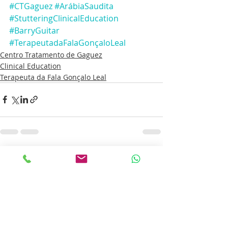
#CTGaguez
#ArábiaSaudita
#StutteringClinicalEducation
#BarryGuitar
#TerapeutadaFalaGonçaloLeal
Centro Tratamento de Gaguez
Clinical Education
Terapeuta da Fala Gonçalo Leal
Posts recentes
Ver tudo