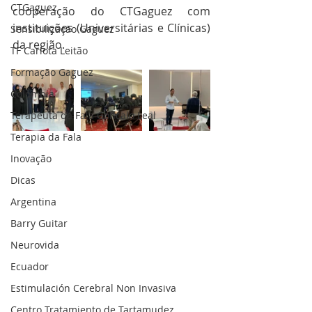
CTGaguez
cooperação do CTGaguez com 
instituições (Universitárias e Clínicas) 
Sensibilização Gaguez
da região.
TF Carlota Leitão
Formação Gaguez
Colômbia
Terapeuta da Fala Gonçalo Leal
Terapia da Fala
Inovação
Dicas
Argentina
Barry Guitar
Neurovida
Ecuador
Estimulación Cerebral Non Invasiva
Centro Tratamiento de Tartamudez