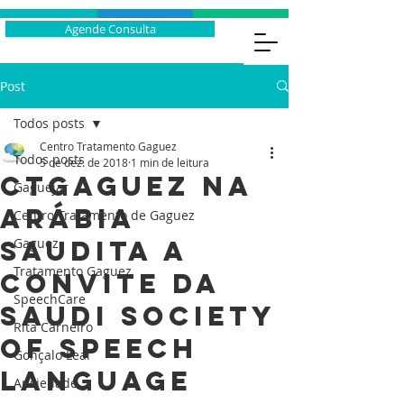
Agende Consulta
Post
Todos posts
Centro Tratamento Gaguez
Todos posts
5 de dez. de 2018
1 min de leitura
CTGaguez na
Gaguejar
Arábia
Centro Tratamento de Gaguez
Saudita a
Gaguez
Tratamento Gaguez
convite da
SpeechCare
Saudi Society
Rita Carneiro
of Speech
Gonçalo Leal
Language
Ansiedade