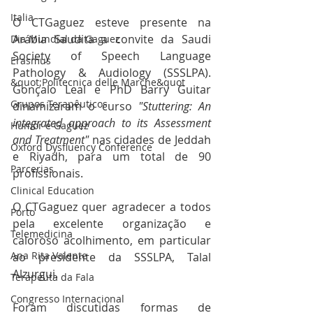
Italia
O CTGaguez esteve presente na 
Arábia Saudita a convite da Saudi 
Dia Mundial da Gaguez
Society of Speech Language 
Erasmus
Pathology & Audiology (SSSLPA).  
&quot;Politecnica delle Marche&quot
Gonçalo Leal e PhD Barry Guitar 
Grupos Terapêuticos
dinamizaram o curso 
"Stuttering: An 
integrated approach to its Assessment 
Humor e Gaguez
and Treatment" 
nas cidades de Jeddah 
Oxford Dysfluency Conference
e Riyadh, para um total de 90 
Parcerias
profissionais.
Clinical Education
O CTGaguez quer agradecer a todos 
Porto
pela excelente organização e 
Telemedicina
caloroso acolhimento, em particular 
Ana Rita Valente
ao presidente da SSSLPA, Talal 
Alzurgui.
Terapeuta da Fala
Congresso Internacional
Foram discutidas formas de 