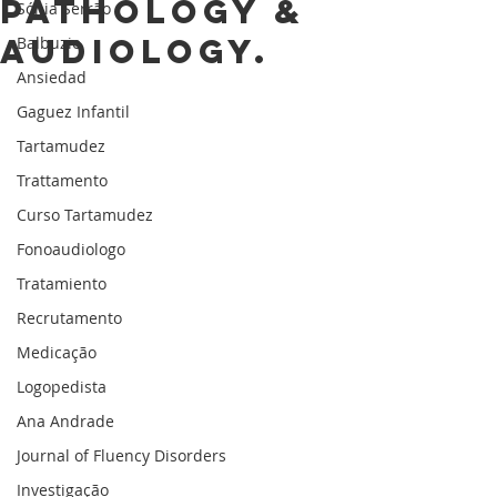
Pathology &
Sónia Serrão
Audiology.
Balbuzie
Ansiedad
Gaguez Infantil
Tartamudez
Trattamento
Curso Tartamudez
Fonoaudiologo
Tratamiento
Recrutamento
Medicação
Logopedista
Ana Andrade
Journal of Fluency Disorders
Investigação