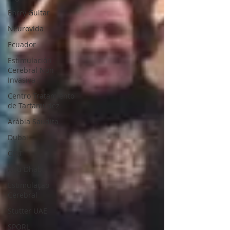
Barry Guitar
Neurovida
Ecuador
Estimulación
Cerebral Non
Invasiva
Centro Tratamiento
de Tartamudez
Arábia Saudita
Dubai
CIAT
Abu Dhabi
Estimulação
Cerebral
Stutter UAE
SPORL