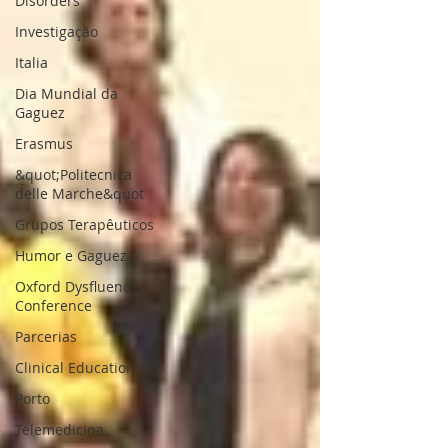
Disorders
Investigação
Italia
Dia Mundial da
Gaguez
Erasmus
&quot;Politecnica
delle Marche&quot
Grupos Terapêuticos
Humor e Gaguez
Oxford Dysfluency
Conference
Parcerias
Clinical Education
Porto
Telemedicina