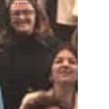
Ana Rita Valente
Terapeuta da Fala
Congresso
Internacional
CTGaguez
Sensibilização
Gaguez
TF Carlota Leitão
Formação Gaguez
Colômbia
Terapeuta da Fala
Gonçalo Leal
Terapia da Fala
Inovação
Dicas
Argentina